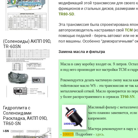
модификаций этой трансмиссии для своего 
фрикционов и стальных дисков, размерами н
TR80-SD
.
Эта трансмиссия была спроектирована японс
автопроизводитель настраивал свой
ТСМ
(
к
помощью педалей - беречь автомат или не 
(Соленоиды) АКПП 09D,
пол машины. Особенно "демократичными" ок
TR-60SN
Замена масла и фильтра
Масла в саму коробку входит ок. 9 литров. Остал
и под него производит все настройки ТСМ и гидр
Рекомендуется делать частичную смену масла каж
тойотовское масло WS - эта трансмиссия не так к
металлической сеткой. Масло проверяется по пер
у более распространенного в сервисах
TF60-SN
.
Масляный фильтр с металлическ
Гидроплита с
Соленоидами
часто планово заменяется, если
Раскладка, АКПП 09D,
капремонте.
TR60-SN
Мастера рекомендуют в пару к 
-
100019
. Подробнее -
здесь
.