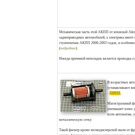
Механическая часть этой АКПП от японской Айси
заднеприводных автомобилей, а электрика имеет 
ступенчатым АКПП 2000-2003 годов, и особенно
(
подробнее
).
Иногда причиной неполадок является проводка с
В возрастных авт
устанавливают вн
-
100019
,
Магистральный фи
уменьшает износ 
всем автоматам, 
металлическую сетку.
Такой фильтр кроме мелкодисперсной пыли от фр