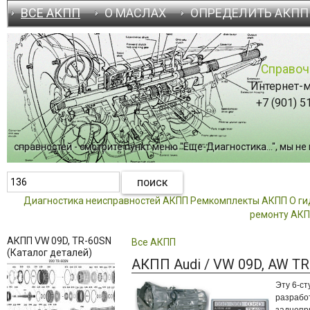
ВСЕ АКПП
О МАСЛАХ
ОПРЕДЕЛИТЬ АКПП
Справоч
Интернет-м
+7 (901) 5
равностей - смотрите пункт меню "Еще-Диагностика...", мы не им
Диагностика неисправностей АКПП
Ремкомплекты АКПП
О г
ремонту АК
АКПП VW 09D, TR-60SN
Все АКПП
(Каталог деталей)
АКПП Audi / VW 09D, AW T
Эту 6-с
разработ