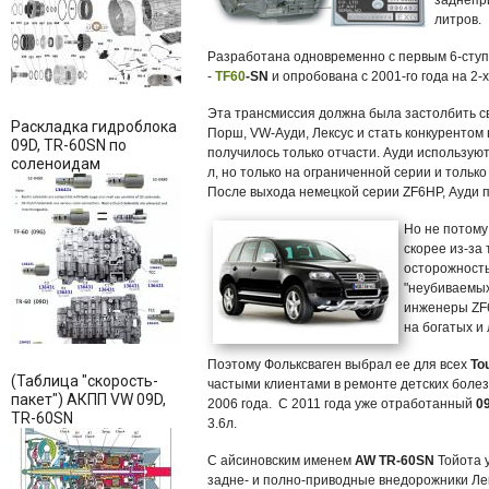
заднепри
литров.
Разработана одновременно с первым 6-сту
-
TF60
-SN
и опробована с 2001-го года на 2-
Эта трансмиссия должна была застолбить с
Раскладка гидроблока
Порш, VW-Ауди, Лексус и стать конкурентом
09D, TR-60SN по
получилось только отчасти. Ауди использую
соленоидам
л, но только на ограниченной серии и толь
После выхода немецкой серии ZF6HP, Ауди 
Но не потому
скорее из-за
осторожность
"неубиваемых
инженеры ZF6
на богатых и
Поэтому Фольксваген выбрал ее для всех
To
(Таблица "скорость-
частыми клиентами в ремонте детских болез
пакет") АКПП VW 09D,
2006 года. C 2011 года уже отработанный
0
TR-60SN
3.6л.
С айсиновским именем
AW TR-60SN
Тойота
задне- и полно-приводные внедорожники Ле