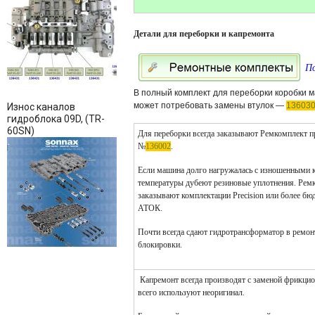
Детали для переборки и капремонта
По
В полный комплект для переборки коробки 
может потребовать замены втулок —
13603
Износ каналов
гидроблока 09D, (TR-
60SN)
Для переборки всегда заказывают Ремкомплект пр
№
136002
.
Если машина долго нагружалась с изношенными к
температуры дубеют резиновые уплотнения.
Рем
заказывают комплектации Precision или более бю
АТОК.
Почти всегда сдают гидротрансформатор в ремо
блокировки.
Капремонт всегда производят с заменой фрикц
всего используют неоригинал.