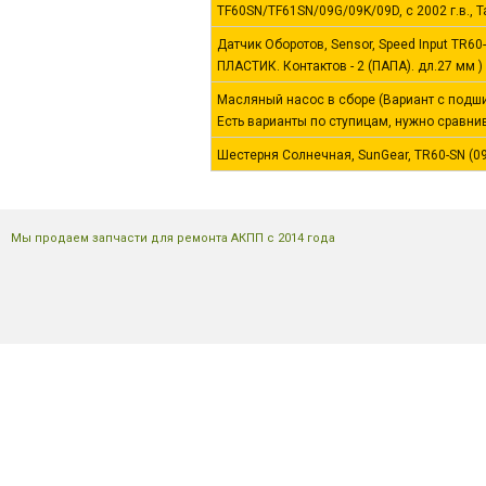
TF60SN/TF61SN/09G/09K/09D, с 2002 г.в., 
Датчик Оборотов, Sensor, Speed Input TR6
ПЛАСТИК. Контактов - 2 (ПАПА). дл.27 мм )
Масляный насос в сборе (Вариант с подш
Есть варианты по ступицам, нужно сравнива
Шестерня Солнечная, SunGear, TR60-SN (09
Мы продаем запчасти для ремонта АКПП с 2014 года