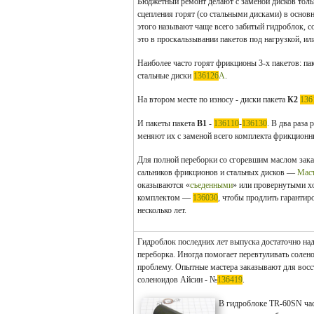
Бюджетный ремонт делают с заменой дисков толь
сцепления горят (со стальными дисками) в основ
этого называют чаще всего забитый гидроблок, с
это в проскальзывании пакетов под нагрузкой, и
Наиболее часто горят фрикционы 3-х пакетов: па
стальные диски
136126
A
.
На втором месте по износу - диски пакета
К2
136
И пакеты пакета
В1
-
136110
-
136130
. В два раза
меняют их с заменой всего комплекта фрикционн
Для полной переборки со сгоревшим маслом зак
сальников фрикционов и стальных дисков —
Мас
оказываются «
съеденными
» или провернутыми хо
комплектом —
136030
, чтобы продлить гарантир
несколько лет.
Гидроблок последних лет выпуска достаточно над
переборка. Иногда помогает перевтуливать солено
проблему. Опытные мастера заказывают для восс
соленоидов Айсин - №
136419
.
В гидроблоке TR-60SN
ча