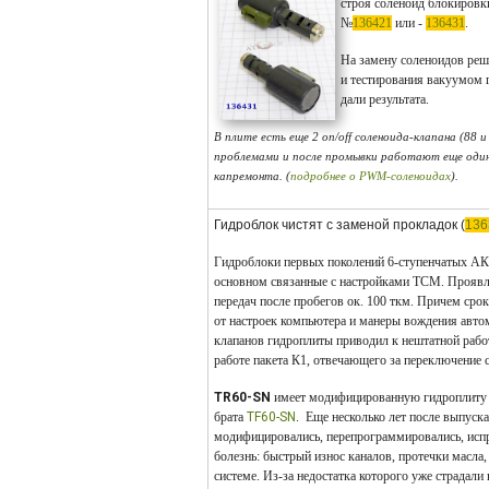
строя
соленоид блокировк
№
136421
или -
136431
.
На замену соленоидов реша
и тестирования вакуумом г
дали результата.
В плите есть еще 2 on/off соленоида-клапана (88 
проблемами и после промывки работают еще один
капремонта. (
подробнее о PWM-соленоидах
).
Гидроблок чистят с заменой прокладок (
136
Гидроблоки первых поколений 6-ступенчатых АК
основном связанные с настройками ТСМ. Проявл
передач после пробегов ок. 100 ткм. Причем срок
от настроек компьютера и манеры вождения автом
клапанов гидроплиты приводил к нештатной работ
работе пакета К1, отвечающего за переключение с
TR60-SN
имеет модифицированную гидроплиту 
брата
TF60-SN
. Еще несколько лет после выпуск
модифицировались, перепрограммировались, испр
болезнь: быстрый износ каналов, протечки масла, 
системе. Из-за недостатка которого уже страдали 