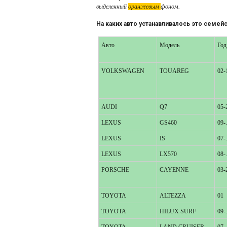
выделенный
оранжевым
фоном.
На каких авто устанавливалось это семей
Авто
Модель
Год
VOLKSWAGEN
TOUAREG
02-
AUDI
Q7
05-
LEXUS
GS460
09-.
LEXUS
IS
07-.
LEXUS
LX570
08-.
PORSCHE
CAYENNE
03-
TOYOTA
ALTEZZA
01
TOYOTA
HILUX SURF
09-.