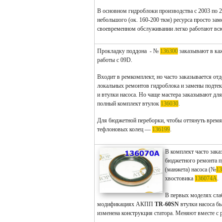
В основном гидроблоки производства с 2003 по 2
небольшого (ок. 160-200 ткм) ресурса просто за
своевременном обслуживании легко работают вс
Прокладку поддона - №
136300
заказывают в ка
работы с 09D.
Входит в ремкомплект, но часто заказывается отд
локальных ремонтов гидроблока и замены подте
и втулки насоса. Но чаще мастера заказывают дл
полный комплект втулок
136030
.
Для бюджетной переборки, чтобы оттянуть время
тефлоновых колец —
136199
.
В комплект часто зак
бюджетного ремонта п
(манжета) насоса (№
1
хвостовика
136074A
.
В первых моделях сла
модификациях АКПП
TR-60SN
втулки насоса б
изменена конструкция статора. Меняют вместе с