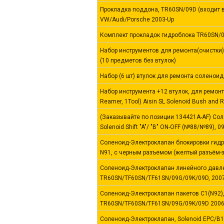
Прокладка поддона, TR60SN/09D (входит в
VW/Audi/Porsche 2003-Up
Комплект прокладок гидроблока TR60SN/09D
Набор инструментов для ремонта(очистки
(10 предметов без втулок)
Набор (6 шт) втулок для ремонта соленои
Набор инструмента +12 втулок, для ремон
Reamer, 1Tool) Aisin SL Solenoid Bush and 
(Заказывайте по позиции 134421A-AF) Со
Solenoid Shift "A"/ "В" ON-OFF (№88/№89),
Соленоид-Электроклапан блокировки гидро
N91, с черным разъемом (желтый разъём-з
Соленоид-Электроклапан линейного давлен
TR60SN/TF60SN/TF61SN/09G/09K/09D, 2007
Соленоид-Электроклапан пакетов C1(N92),C
TR60SN/TF60SN/TF61SN/09G/09K/09D 2006
Соленоид-Электроклапан, Solenoid EPC/