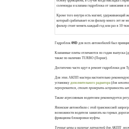
основу фрикциона, в случае когда накладка стира
соленоиды и клапана гидроблока от зависания и и
Кроме того внутри есть магнит, удерживающий ж
который срабатывает если фильтр много лет не ме
фильтр стоит менять каждый год или раз в 10 тк
Г
идроблок
09D
для всех автомобилей был принцип
Клапанные плиты отличаются по годам выпуска (д
также по наличию TURBO (Порше).
Достаточно часто идут в ремонт гидроблоки для Ту
Для этих АКПП мастера настоятельно рекомендую
установку
дополнительного радиатора
(
для некото
перегревается, стоит проверить исправность 
Также агрессивным водителям рекомендуется регул
Японские автомобили с этой трансмиссией запрогр
возможности водителя зажигать на горных дорога
фрикциона блокировки муфты.
Точные цены и наличие запчастей для АКПП мо