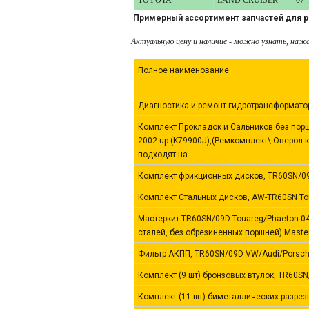
TOYOTA
LAND CRUISER
07-.
Примерный ассортимент запчастей для 
Актуальную цену и наличие - можно узнать, нажа
Полное наименование
Диагностика и ремонт гидротрансформат
Комплект Прокладок и Сальников без порш
2002-up (K79900J),(Ремкомплект\ Оверол ки
подходят на
Комплект фрикционных дисков, TR60SN/09
Комплект Стальных дисков, AW-TR60SN Tou
Мастеркит TR60SN/09D Touareg/Phaeton 04
сталей, без обрезиненных поршней) Master 
Фильтр АКПП, TR60SN/09D VW/Audi/Porsch
Комплект (9 шт) бронзовых втулок, TR60SN/
Комплект (11 шт) биметаллических разрезн