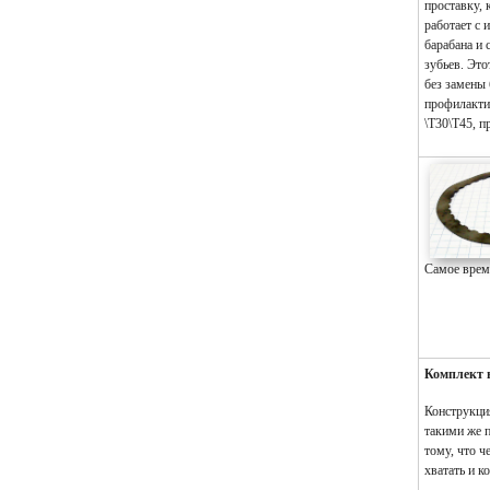
проставку, 
работает с
барабана и 
зубьев. Это
без замены 
профилакти
\T30\T45, 
Самое врем
Комплект 
Конструкци
такими же 
тому, что ч
хватать и к