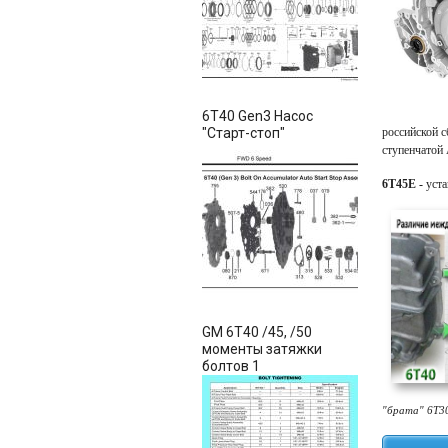
6T40 Gen3 Насос
"Старт-стоп"
российской 
ступенчато
6T45E -
уста
GM 6T40 /45, /50
моменты затяжки
болтов 1
"брата" 6Т30