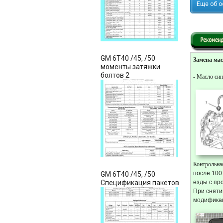
Еще об 
GM 6T40 /45, /50
Замена ма
моменты затяжки
болтов 2
- Масло син
Контрольна
после 100
GM 6T40 /45, /50
Спецификация пакетов
езды с про
При сняти
модификац