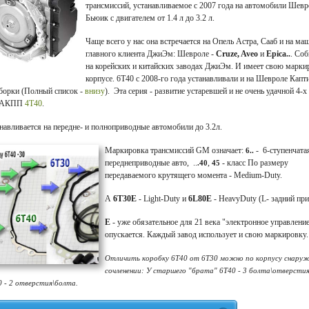
трансмиссий, устанавливаемое с 2007 года на автомобили Шевр
Бьюик с двигателем от 1.4 л до 3.2 л.
Чаще всего у нас она встречается на Опель Астра, Сааб и на ма
главного клиента ДжиЭм: Шевроле -
Cruze, Aveo
и
Epica..
. Соб
на корейских и китайских заводах ДжиЭм. И имеет свою марки
корпусе.
6T40 с 2008-го года устанавливали и на Шевроле Капт
сборки (Полный список -
внизу
). Эта серия - развитие устаревшей и не очень удачной 4-х
й АКПП
4Т40
.
навливается на передне- и полноприводные автомобили до 3.2л.
Маркировка трансмиссий GM означает:
- 6-ступенчатая
6..
переднеприводные авто, ..
,
- класс По размеру
.40
45
передаваемого крутящего момента - Medium-Duty.
А
6T30E
- Light-Duty и
6L80E
- HeavyDuty (L- задний при
E
- уже обязательное для 21 века "электронное управлени
опускается. Каждый завод использует и свою маркировку.
Отличить коробку 6Т40 от 6Т30 можно по корпусу снару
сочленении: У старшего "брата" 6Т40 - 3 болта\отверстия
 - 2 отверстия\болта.