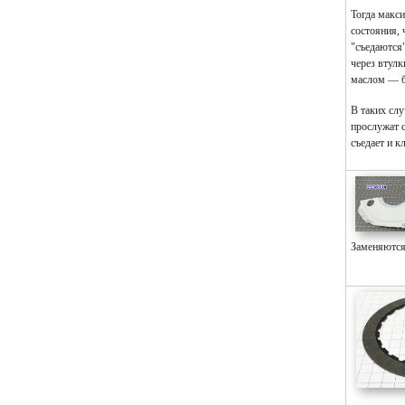
Тогда макс
состояния, 
"съедаются"
через втул
маслом — б
В таких сл
прослужат 
съедает и к
Заменяются