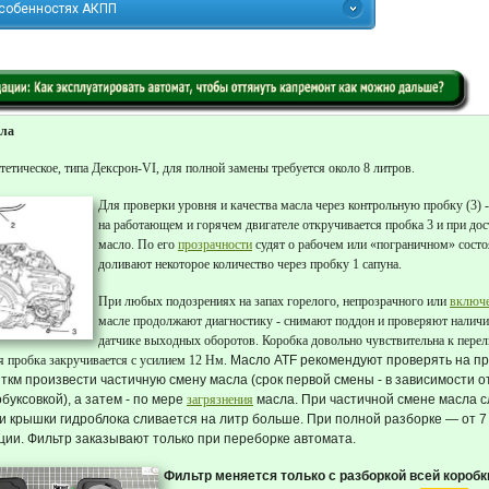
особенностях АКПП
сла
тетическое, типа Дексрон-VI, для полной замены требуется около 8 литров.
Для проверки уровня и качества масла через контрольную пробку (3) -
на работающем и горячем двигателе откручивается пробка 3 и при до
масло. По его
прозрачности
судят о рабочем или «пограничном» состо
доливают некоторое количество через пробку 1 сапуна.
При любых подозрениях на запах горелого, непрозрачного или
включ
масле продолжают диагностику - снимают поддон и проверяют наличие
датчике выходных оборотов. Коробка довольно чувствительна к перел
я пробка закручивается с усилием 12 Нм.
Масло ATF рекомендуют проверять на пр
 ткм произвести частичную смену масла (срок первой смены - в зависимости о
буксовкой), а затем - по мере
загрязнения
масла. При частичной смене масла с
и крышки гидроблока сливается на литр больше. При полной разборке — от 7 
ии. Фильтр заказывают только при переборке автомата.
Фильтр меняется только с разборкой всей коробк