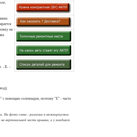
оле,
шинах
ирается
ровку на
ива
. .
. -
.Т.
вод).
е" с помощью соленоидов, поэтому "Е" - часто
жи.
На фото слева - различие в межкорпусном
 на вертикальной части крышки, а у младшего