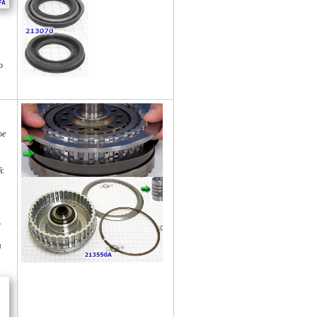
о
ое
й:
.
я