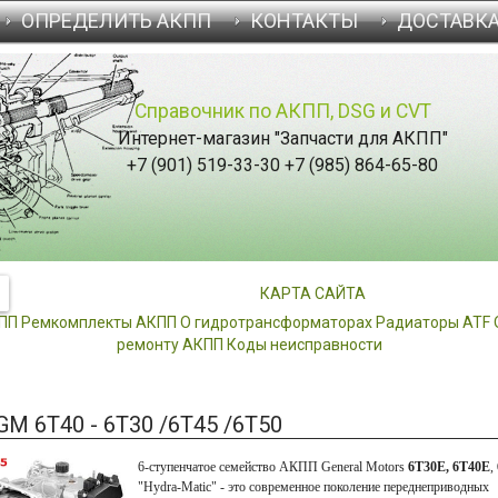
ОПРЕДЕЛИТЬ АКПП
КОНТАКТЫ
ДОСТАВК
Справочник по АКПП, DSG и CVT
Интернет-магазин "Запчасти для АКПП"
+7 (901) 519-33-30 +7 (985) 864-65-80
КАРТА САЙТА
КПП
Ремкомплекты АКПП
О гидротрансформаторах
Радиаторы ATF
ремонту АКПП
Коды неисправности
M 6T40 - 6T30 /6T45 /6T50
6-ступенчатое семейство АКПП General Motors
6T30E,
6T40E
,
"Hydra-Matic" - это современное поколение переднеприводных