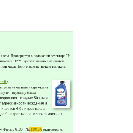
 слева. Проверяется в положении селектора "P"
стижении
+85ºC
должно начать выливаться
янии масла. Если масло не начало вытекать,
ений
в
 грязи на магните и стружки на
иву или недоливу масла.
озрачность каждые 50 ткм, а
т агрессивности вождения и
ливается 4-6 литров масла.
до 9 литров масла, в зависимости от
и
.
Фильтр 6T30 - №
213010A
отличается от