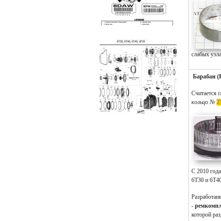
слабых узла
Барабан (
Считается г
кольцо №
2
C 2010 года
6T30 и 6T40
Разработан
-
ремкомпл
которой раз