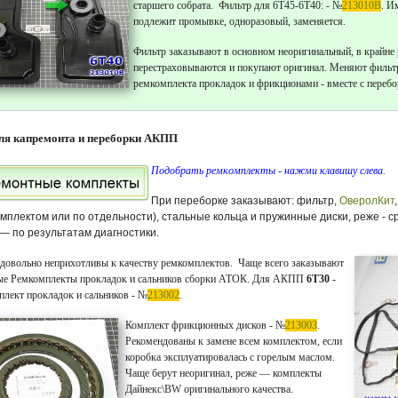
старшего собрата. Фильтр для 6T45-6T40: - №
213010B
. И
подлежит промывке, одноразовый, заменяется.
Фильтр заказывают в основном неоригинальный, в крайне
перестраховываются и покупают оригинал. Меняют фильт
ремкомплекта прокладок и фрикционами - вместе с перебо
для капремонта и переборки АКПП
Подобрать ремкомплекты - нажми клавишу слева.
При переборке заказывают: фильтр,
ОверолКит
омплектом или по отдельности), стальные кольца и пружинные диски, реже - 
— по результатам диагностики.
 довольно неприхотливы к качеству ремкомплектов. Чаще всего заказывают
ые Ремкомплекты прокладок и сальников сборки АТОК.
Для АКПП
6T30
-
плект прокладок и сальников - №
213002
.
Комплект фрикционных дисков - №
213003
.
Рекомендованы к замене всем комплектом, если
коробка эксплуатировалась с горелым маслом.
Чаще берут неоригинал, реже — комплекты
Дайнекс\BW оригинального качества.