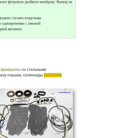
меют фетровую двойную мембрану. Фильтр не
 редких случаях владельцы
р одновременно с заменой
ркой автомата.
,
фрикционы
со стальными
сразу поршни, соленоиды
213420KB
.