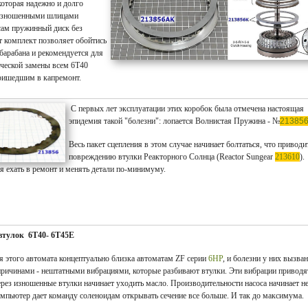
которая надежно и долго
 изношенными шлицами
сам пружинный диск без
т комплект позволяет обойтись
барабана и рекомендуется для
ческой замены всем 6T40
пришедшим в капремонт.
С первых лет эксплуатации этих коробок была отмечена настоящая
эпидемия такой "болезни":
лопается Волнистая Пружина - №
21385
Весь пакет сцепления в этом случае начинает болтаться, что приводи
повреждению втулки Реакторного Солнца (Reactor Sungear
213610
).
я ехать в ремонт и менять детали по-минимуму.
втулок 6T40- 6Т45Е
я этого автомата концептуально близка автоматам ZF серии
6HP
, и болезни у них вызва
причинами - нештатными вибрациями, которые разбивают втулки. Эти вибрации приводя
ерез изношенные втулки начинает уходить масло. Производительности насоса начинает н
омпьютер дает команду соленоидам открывать сечение все больше. И так до максимума.