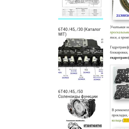
Учитывая не
6T40 /45, /30 (Каталог
проскальзыв
WIT)
ткм, а пров
Гидротрансф
блокировки, 
гидротранс
6T40 /45, /50
Соленоиды функции
В ремкомпл
прокладки,
кольца
(
213