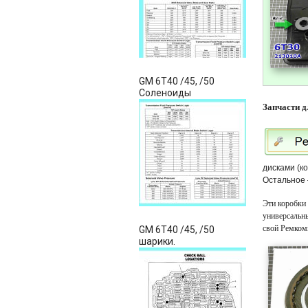
GM 6T40 /45, /50
Соленоиды
Запчасти 
дисками (к
Остальное 
Эти коробки
универсальн
свой Ремком
GM 6T40 /45, /50
шарики.