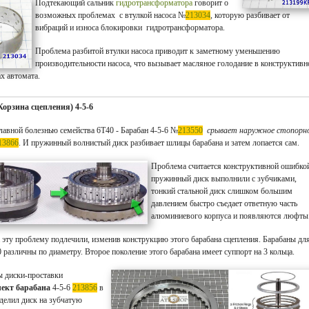
Подтекающий сальник
гидротрансформатора
говорит о
возможных проблемах с втулкой насоса №
213034
, которую разбивает от
вибраций и износа блокировки гидротрансформатора.
Проблема разбитой втулки насоса приводит к заметному уменьшению
производительности насоса, что вызывает масляное голодание в конструктивн
х автомата.
Корзина сцепления) 4-5-6
лавной болезнью семейства 6T40 - Барабан 4-5-6 №
213550
срывает наружное стопорн
13866
. И пружинный волнистый диск разбивает шлицы барабана и затем лопается сам.
Проблема считается конструктивной ошибко
пружинный диск выполнили с зубчиками,
тонкий стальной диск слишком большим
давлением быстро съедает ответную часть
алюминиевого корпуса и появляются люфты
 эту проблему подлечили, изменив конструкцию этого барабана сцепления. Барабаны дл
 различны по диаметру. Второе поколение этого барабана имеет суппорт на 3 кольца.
ы диски-проставки
ект барабана
4-5-6
213856
в
делил диск на зубчатую