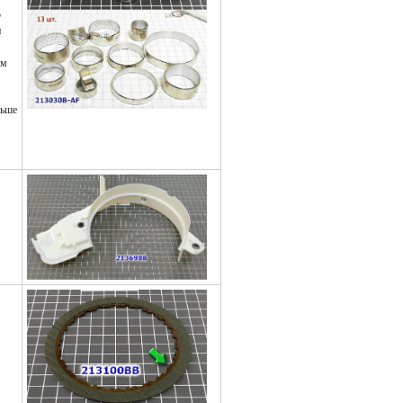
о
и
ым
льше