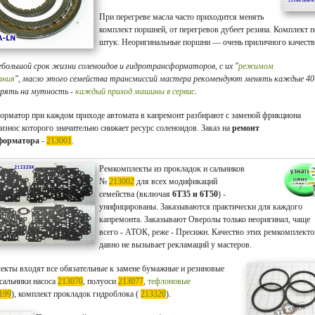
При перегреве масла часто приходится менять
комплект поршней, от перегревов д
убеет резина.
Комплект п
штук. Неоригинальные поршни — очень приличного качеств
большой срок жизни соленоидов и гидротрансформаторов, с их "
режимом
ания
", масло этого семейства трансмиссий мастера рекомендуют менять каждые 40
ерять на мутность -
каждый приход машины в сервис
.
орматор при каждом приходе автомата в капремонт разбирают с заменой фрикциона
износ которого значительно снижает ресурс соленоидов. Заказ на
ремонт
форматора
-
213001
.
Ремкомплекты из прокладок и сальников
№
213002
для всех модификаций
семейства
(включая
6T35 и
6T50
) -
унифицированы. Заказываются практически для каждого
капремонта. Заказывают Оверолы только неоригинал, чаще
всего - АТОК, реже - Пресижн. Качество этих ремкомплекто
давно не вызывает рекламаций у мастеров.
екты входят все обязательные к замене бумажные и резиновые
 сальники насоса
213070
, полуоси
213077
,
тефлоновые
199
), комплект прокладок гидроблока (
213320
).