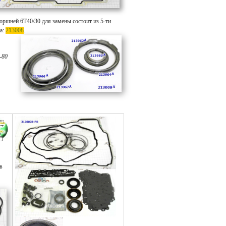
оршней 6T40/30 для замены состоит из 5-ти
а:
213008
.
-80
в