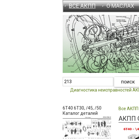
ВСЕ АКПП
О МАСЛАХ
Диагностика неисправностей А
6T40 6T30, /45, /50
Все АКПП
Каталог деталей
АКПП G