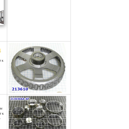
6
.
т к
ны
т к
е