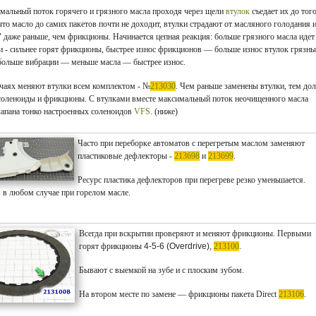
имальный поток горячего и грязного масла проходя через щели
втулок
съедает их до тог
что масло до самих пакетов почти не доходит, втулки страдают от масляного голодания 
 даже раньше, чем фрикционы. Начинается цепная реакция: больше грязного масла идет
ки - сильнее горят фрикционы, быстрее износ фрикционов — больше износ втулок грязн
ольше вибрации — меньше масла — быстрее износ.
учаях меняют втулки всем комплектом
- №
213030
. Чем раньше заменены втулки, тем до
соленоиды и фрикционы. С втулками вместе максимальный поток неочищенного масла
лапана тонко настроенных соленоидов
VFS
. (ниже)
Часто при переборке автоматов с перегретым маслом заменяют
пластиковые дефлекторы -
213698
и
213699
.
Ресурс пластика дефлекторов при перегреве резко уменьшается.
 в любом случае при горелом масле.
Всегда при вскрытии проверяют и меняют фрикционы. Первыми
горят фрикционы
4-5-6 (Overdrive),
213100
.
Бывают с выемкой на зубе и с плоским зубом.
На втором месте по замене — фрикционы пакета Direct
213106
.