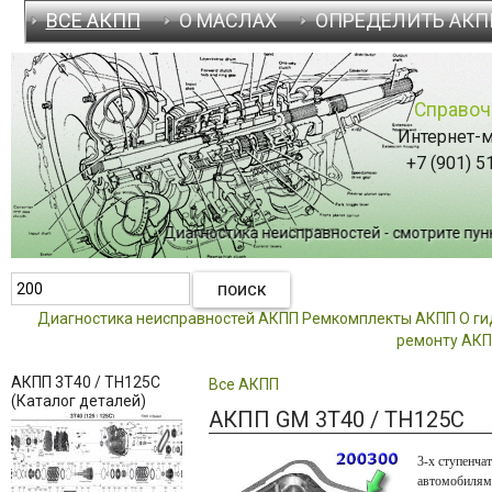
ВСЕ АКПП
О МАСЛАХ
ОПРЕДЕЛИТЬ АКП
Справоч
Интернет-м
+7 (901) 5
Диагностика неисправностей - смотрите пункт
Диагностика неисправностей АКПП
Ремкомплекты АКПП
О г
ремонту АК
АКПП 3T40 / TH125C
Все АКПП
(Каталог деталей)
АКПП GM 3T40 / TH125C
3-х ступен
автомобилями