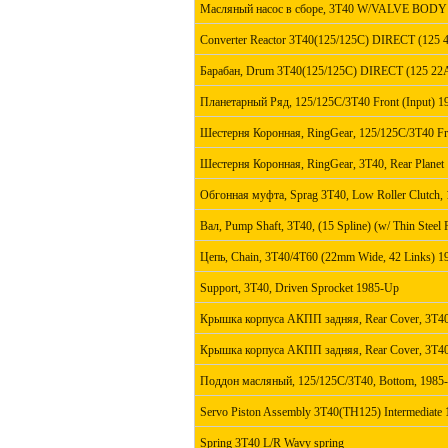
Масляный насос в сборе, 3T40 W/VALVE BODY 
Converter Reactor 3T40(125/125C) DIRECT (125 
Барабан, Drum 3T40(125/125C) DIRECT (125 22A
Планетарный Ряд, 125/125C/3T40 Front (Input) 
Шестерня Коронная, RingGear, 125/125C/3T40 Fr
Шестерня Коронная, RingGear, 3T40, Rear Planet
Обгонная муфта, Sprag 3T40, Low Roller Clutch
Вал, Pump Shaft, 3T40, (15 Spline) (w/ Thin Steel 
Цепь, Chain, 3T40/4T60 (22mm Wide, 42 Links) 1
Support, 3T40, Driven Sprocket 1985-Up
Крышка корпуса АКПП задняя, Rear Cover, 3T4
Крышка корпуса АКПП задняя, Rear Cover, 3T4
Поддон масляный, 125/125C/3T40, Bottom, 1985
Servo Piston Assembly 3T40(TH125) Intermediate 
Spring 3T40 L/R Wavy spring