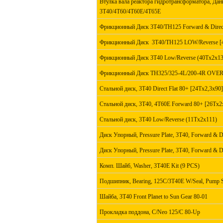
Втулка вала реактора гидротрансформатора, Дан
3T40/4T60/4T60E/4T65E
Фрикционный Диск 3T40/TH125 Forward & Direc
Фрикционный Диск 3T40/TH125 LOW/Reverse [4
Фрикционный Диск 3T40 Low/Reverse (40Tx2x13
Фрикционный Диск TH325/325-4L/200-4R OVE
Стальной диск, 3T40 Direct Flat 80+ [24Tx2,3x90]
Стальной диск, 3T40, 4T60E Forward 80+ [26Tx2
Стальной диск, 3T40 Low/Reverse (11Tx2x111)
Диск Упорный, Pressure Plate, 3T40, Forward & D
Диск Упорный, Pressure Plate, 3T40, Forward & D
Комп. Шайб, Washer, 3T40E Kit (9 PCS)
Подшипник, Bearing, 125C/3T40E W/Seal, Pump 
Шайба, 3T40 Front Planet to Sun Gear 80-01
Прокладка поддона, C/Neo 125/C 80-Up