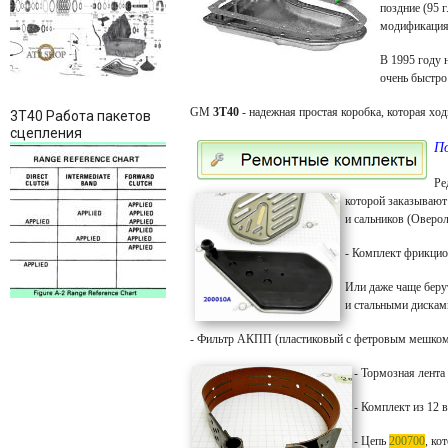
поздние (95 
модификация 
В 1995 году 
очень быстро
GM
3T40
- надежная простая коробка, которая х
3T40 Работа пакетов
сцепления
По
Ре
которой заказывают
и сальников (Оверол
- Комплект фрикци
Или даже чаще беру
и стальными дискам
- Фильтр АКПП (пластиковый с фетровым мешко
- Тормозная лента
- Комплект из 12
- Цепь
200700
, ко