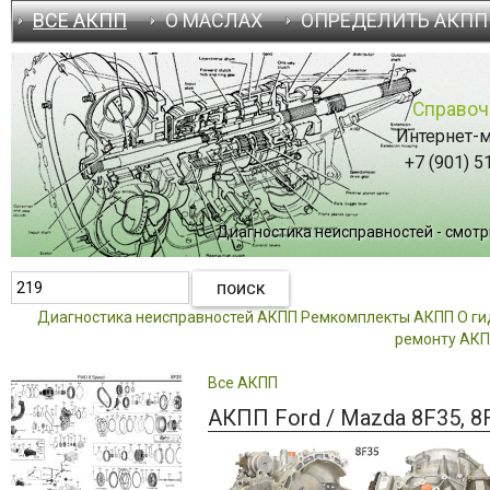
ВСЕ АКПП
О МАСЛАХ
ОПРЕДЕЛИТЬ АКПП
Справоч
Интернет-м
+7 (901) 5
Диагностика неисправностей - смотрит
Диагностика неисправностей АКПП
Ремкомплекты АКПП
О г
ремонту АК
Все АКПП
АКПП Ford / Mazda 8F35, 8