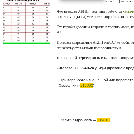
момента (на низких
Чем взрослее АКПП - тем чаще требуются
частич
осмотром поддона) уже после второй замены масла
Эта коробка довольно капризна к уровню масла, н
ATF.
И как все современные АКПП эта 8АТ не любит н
приветствуются отцами-производителями.
Для полной переборки или местного капремо
«Железо»
8F35\40\24
унифицировано с пред
При переборке изношенной или перегрет
Оверол Кит (
219002
)
Фильтр гидроблока —
219010
.