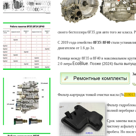
своего бестселлера 6F35 для авто того же класса.
С 2019 года семейство
8F35\
8F40
стали устанавлив
двигателем от 1.6 до 3л.
Разница между 8F35 и 8F40 в максимальном крут
EcoBlue
2.0 литра
.
Позже (2024) была выпу
За
Ча
Фильтр-картридж тонкой очистки масла (№
219013
Фильтр гидроблока
полной переборке 
Срок замены масла
чистому асфальту 
пробега. Но после