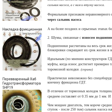
сальник насоса, а с ним и втулку насоса.
Формальным признаком неравномерного из
через сальник насоса
.
А на более поздних и серьезных этапах б
Накладка фрикционная
2. Шумы, связанные с
износом подшипн
Подшипники рассчитаны на весь срок жиз
блокировки сокращают их срок жизни в не
Идеальным (по мнению конструкторов ГД
муфты, когда износ достигнет примерно т
торомозной колодки.
(справа)
Практически невозможно без спецоборуд
Перевваренный Хаб
кончину фрикциона ГДТ.
Гидротрансформатора
5НР19
В отличии от тормозных колодок толщин
среднем составляет от 0.35 мм до 1 мм. 
Чем мощнее двигатель, тем короче средни
ступок - после 250 ткм) сальник насоса н