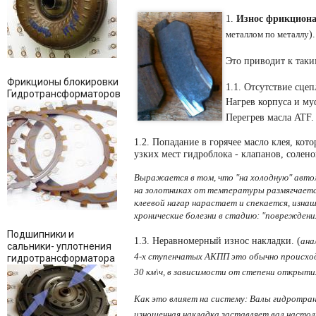
1.
Износ фрикциона
).
металлом по металлу
Это приводит к так
Фрикционы блокировки
1.1. Отсутствие сц
Гидротрансформаторов
Нагрев корпуса и му
Перегрев масла ATF.
1
.2. Попадание в горячее масло клея, ко
узких мест гидроблока - клапанов, солено
Выражается в том, что "на холодную" автом
на золотниках от температуры размягчает
клеевой нагар нарастает и спекается, изна
хронические болезни в стадию: "повреждени
Подшипники и
1.3. Неравномерный износ накладки. (
ана
сальники- уплотнения
4-х ступенчатых АКПП это обычно происход
гидротрансформатора
30 км\ч, в зависимости от степени открытия 
Как это влияет на систему: Валы гидротр
изношенная накладка заставляет вал настол