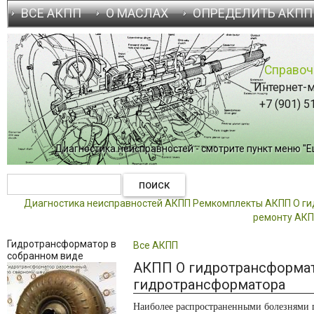
ВСЕ АКПП
О МАСЛАХ
ОПРЕДЕЛИТЬ АКПП
Справоч
Интернет-м
+7 (901) 5
Диагностика неисправностей - смотрите пункт меню "Ещ
Диагностика неисправностей АКПП
Ремкомплекты АКПП
О г
ремонту АК
Гидротрансформатор в
Все АКПП
собранном виде
АКПП О гидротрансформа
гидротрансформатора
Наиболее распространенными болезнями 