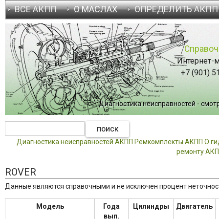
ВСЕ АКПП
О МАСЛАХ
ОПРЕДЕЛИТЬ АКПП
Справоч
Интернет-м
+7 (901) 5
Диагностика неисправностей - смотри
Диагностика неисправностей АКПП
Ремкомплекты АКПП
О г
ремонту АК
ROVER
Данные являются справочными и не исключен процент неточност
Модель
Года
Цилиндры
Двигатель
вып.