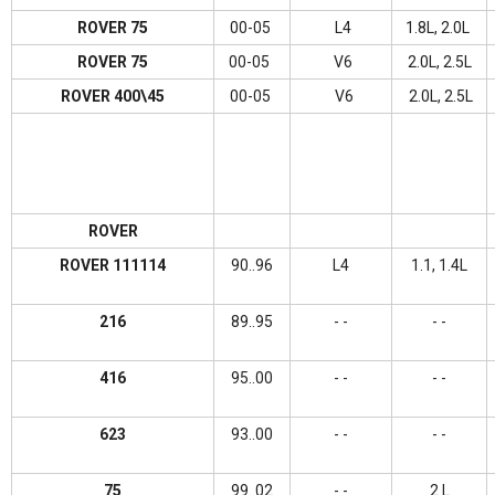
ROVER 75
00-05
L4
1.8L
, 2.0
L
ROVER
75
00-05
V6
2.0
L,
2.5
L
ROVER 400\45
00-05
V6
2.0
L, 2.5L
ROVER
ROVER
111114
90..96
L4
1.1, 1.4L
216
89..95
- -
- -
416
95..00
- -
- -
623
93..00
- -
- -
75
99..02
- -
2 L