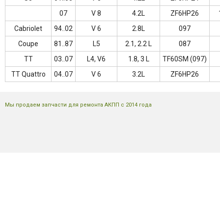
07
V 8
4.2L
ZF6HP26
Cabriolet
94..02
V 6
2.8L
097
Coupe
81..87
L5
2.1, 2.2 L
087
TT
03..07
L4, V6
1.8, 3 L
TF60SM (097)
TT Quattro
04..07
V 6
3.2L
ZF6HP26
Мы продаем запчасти для ремонта АКПП с 2014 года