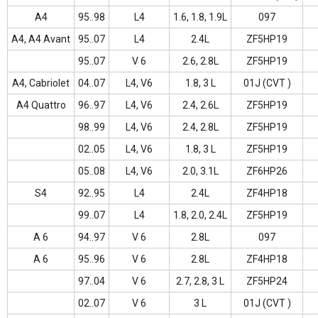
A4
95..98
L4
1.6, 1.8, 1.9L
097
A4, A4 Avant
95..07
L4
2.4L
ZF5HP19
95..07
V 6
2.6, 2.8L
ZF5HP19
A4, Cabriolet
04..07
L4, V6
1.8, 3 L
01J (CVT )
A4 Quattro
96..97
L4, V6
2.4, 2.6L
ZF5HP19
98..99
L4, V6
2.4, 2.8L
ZF5HP19
02..05
L4, V6
1.8, 3 L
ZF5HP19
05..08
L4, V6
2.0, 3.1L
ZF6HP26
S4
92..95
L4
2.4L
ZF4HP18
99..07
L4
1.8, 2.0, 2.4L
ZF5HP19
A 6
94..97
V 6
2.8L
097
A 6
95..96
V 6
2.8L
ZF4HP18
97..04
V 6
2.7, 2.8, 3 L
ZF5HP24
02..07
V 6
3 L
01J (CVT )