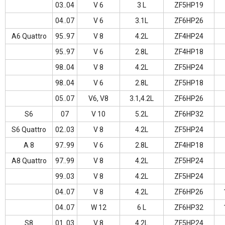
03..04
V 6
3 L
ZF5HP19
04..07
V 6
3.1L
ZF6HP26
A6 Quattro
95..97
V 8
4.2L
ZF4HP24
95..97
V 6
2.8L
ZF4HP18
98..04
V 8
4.2L
ZF5HP24
98..04
V 6
2.8L
ZF5HP18
05..07
V6, V8
3.1,4.2L
ZF6HP26
S6
07
V 10
5.2L
ZF6HP32
S6 Quattro
02..03
V 8
4.2L
ZF5HP24
A 8
97..99
V 6
2.8L
ZF4HP18
A8 Quattro
97..99
V 8
4.2L
ZF5HP24
99..03
V 8
4.2L
ZF5HP24
04..07
V 8
4.2L
ZF6HP26
04..07
W 12
6 L
ZF6HP32
S8
01..03
V 8
4.2L
ZF5HP24