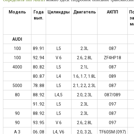
Модель
Года
Цилиндры
Двигатель
АКПП
П
вып.
з
м
AUDI
100
89..91
L5
2.3L
087
100
92..94
V 6
2.6, 2.8L
ZF4HP18
4000
80..82
L5
2.1L
087
80..87
L4
1.6, 1.7, 1.8L
089
5000
78..88
L5
2.1, 2.2, 2.3L
087
80
88..92
L4,5
2.0, 2.3L
087/089
91..92
L5
2.3L
097
90
88..92
L5
2.3L
087
90
93..95
V 6
2.6, 2.8L
097
A 3
06..08
L4, V6
2.0, 3.2L
TF60SM (097)