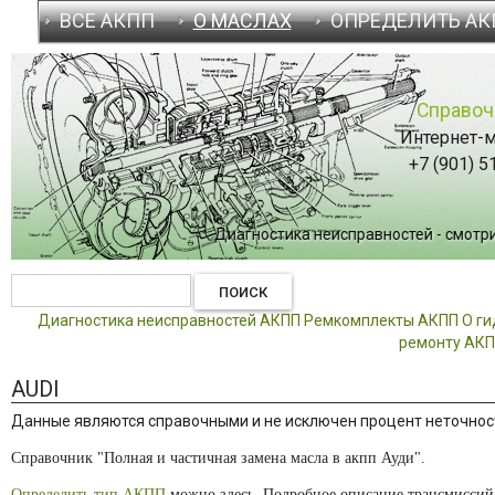
ВСЕ АКПП
О МАСЛАХ
ОПРЕДЕЛИТЬ АК
Справоч
Интернет-м
+7 (901) 5
Диагностика неисправностей - смотрит
Диагностика неисправностей АКПП
Ремкомплекты АКПП
О г
ремонту АК
AUDI
Данные являются справочными и не исключен процент неточност
Справочник "Полная и частичная замена масла в акпп Ауди".
Определить тип АКПП
можно здесь. Подробное описание трансмисси