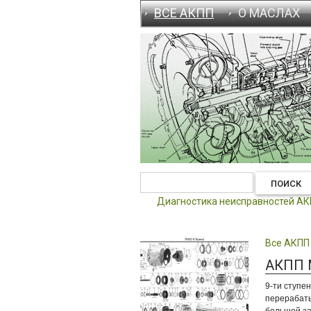
ВСЕ АКПП
О МАСЛАХ
Диагностика неисправностей А
Все АКПП
АКПП M
9-ти ступе
перерабаты