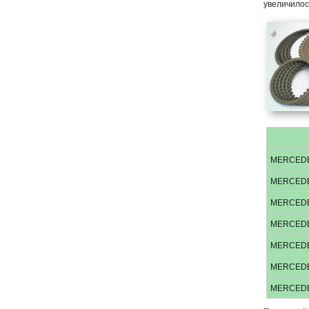
увеличилось
MERCED
MERCED
MERCED
MERCED
MERCED
MERCED
MERCED