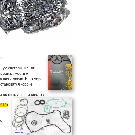
вое.
ную систему. Менять
, в зависимости от
чности масла. И по мере
 становятся короче.
выполнять у специалистов.
7010
)
го