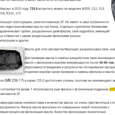
пас по «железу» и весит около 90 кг со слитым маслом.
бкатку» в 2015 году.
725.0
встретить можно на моделях W205, 212, 213,
218, R231, 172.
пользует конструкцию, запатентованную ZF.
Но имеет и свои особенности
ие гидротрансформатора на три блока, отдельно сцепление блокировки
идравлических турбин, разделенные демпфером, свой гидроблок, имеющий
ых отверстия с двумя раздельными фильтрами разных
ильтрации и другое.
Масло для этих автоматов Мерседес разрабатывал своё, но
Для проверки масла и замены разработали свою инновацион
масло с фильтром в коробке рекомендуется после
50-80 ткм
агрессивности вождения и результатов тестирования прозра
старения коробки сроки проверки и замены фильтра и масла
MB 236.17
ла (
) в серии 725.0 достаточно сложна, поэтому ее рекомендуют 
 потребуется кроме 7 литров масла еще фильтр с встроенным поддоном (
19
 автоматов ZF.
-мерседесовски неприхотлива к количеству масла, но очень чувствительна к е
 прозрачности. Фильтр масла выполнен по совершенно новой технологии с
евым процессом фильтрации масла. Качество фильтрации значительно