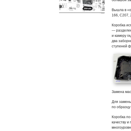
большой за
Вышла в «о
166, C207, 
Коробка ис
— разделен
и камеру г
два заборн
ступеней ф
Замена мас
Для замены
по образцу
Коробка по
качеству и
многоуровн