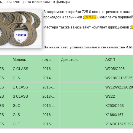
, но за счет срока жизни самого фильтра.
В капремонте коробки 725.0 пока встречаются заме
прокладок и сальников (
197002
), комплекта поршней
Мастера так же заказывают комплект фрикционов (
1
На каких авто устанавливалось это семейство АК
Модель
год в.
Двигатель
АКПП
ES
C CLASS
2016-...
W205/C205
ES
CLS
2014-...
W218/C218/C25
ES
E CLASS
2016-...
W212/W213/C20
ES
S CLASS
2013-...
W222
ES
GLC
2015-...
X253/C253
ES
GLS
2016-...
X166/X167
ES
GLE
2015-...
V167/C167/C29