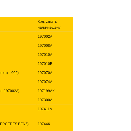
Код, узнать
наличие\цену
197002A
197008A
197010A
197010B
кта ...002)
197070A
197074A
ект 197002A)
197199AK
197300A
197411A
л MERCEDES BENZ)
197446