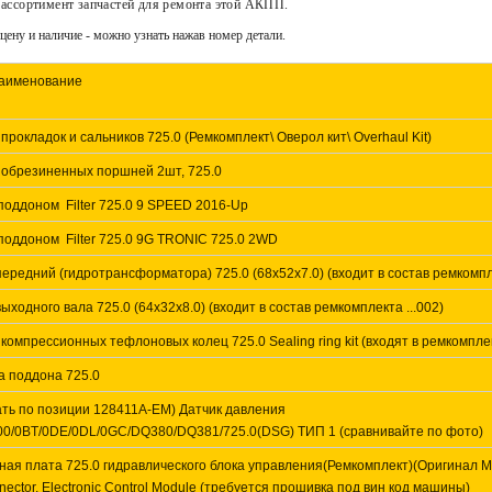
ассортимент запчастей для ремонта этой АКПП.
ену и наличие - можно узнать нажав номер детали.
аименование
прокладок и сальников 725.0 (Ремкомплект\ Оверол кит\ Overhaul Kit)
 обрезиненных поршней 2шт, 725.0
поддоном Filter 725.0 9 SPEED 2016-Up
поддоном Filter 725.0 9G TRONIC 725.0 2WD
ередний (гидротрансформатора) 725.0 (68х52х7.0) (входит в состав ремкомпле
ыходного вала 725.0 (64х32х8.0) (входит в состав ремкомплекта ...002)
компрессионных тефлоновых колец 725.0 Sealing ring kit (входят в ремкомпл
а поддона 725.0
ать по позиции 128411A-EM) Датчик давления
0/0BT/0DE/0DL/0GC/DQ380/DQ381/725.0(DSG) ТИП 1 (сравнивайте по фото)
ная плата 725.0 гидравлического блока управления(Ремкомплект)(Оригина
nector, Electronic Control Module (требуется прошивка под вин код машины)