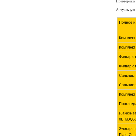
Примерный 
Актуальную ц
Полное н
Комплект 
Комплект
Фильтр с 
Фильтр с 
Сальник п
Сальник в
Комплект 
Прокладк
(Заказыв
0BH/DQ50
Электрон
Plate-Con