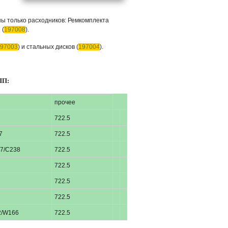
ны только расходников: Ремкомплекта
 (
197008
).
97003
) и стальных дисков (
197004
).
ПП:
прочее
722.5
7
722.5
7/C238
722.5
722.5
722.5
722.5
2/W166
722.5