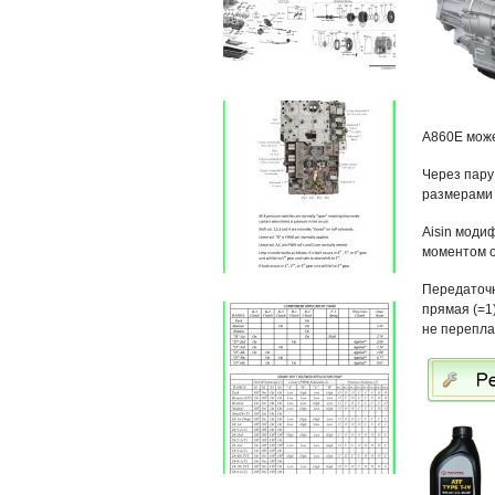
А860Е
може
Через пар
размерами 
Aisin моди
моментом о
Передаточ
прямая (=1
не перепла