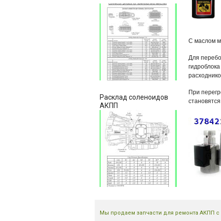
С маслом м
Для перебо
гидроблока
расходнико
При перегр
Расклад соленоидов
становятся
АКПП
Мы продаем запчасти для ремонта АКПП с 