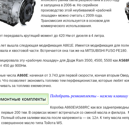
японского рынка была разработана в 2005 году
и запущена в 2006-м. Но серийное
производство этой неубиваемой «рабочей
лошадки» можно считать с 2009 года.
Трансмиссия используется в основом для
коммерческого использования.
т передавать крутящий момент до 420 Нм от дизеля в 4 литра.
у лет вышла следующая модификация A861E. Имеется модификация для пол
.
вала и хвостовой части. Встречается она так же на
MITSUBISHI FUSO FE180
фицировала эту «рабочую лошадку» для Додж
Ram 3500, 4500, 5500 как
AS68
т 450 до 900Нм.
ные числа
А860Е
: начиная от 3.743 для первой скорости, кончая вторым Овер
). Что позволяет экономить топливо тем перфекционистам, которые любят ко
чивать за топливо ежемесячно.
Подобрать ремкомплекты - нажми клавишу 
Коробка
А860Е\AS68RC
как все заднеприводны
первые 200 ткм. В сервисах может встречаться со сменой масла и фильтра.
Полный объем заливки масла после капремонта — ок. 12л. К типу масла неп
совершенное масло типа Тойота WS.