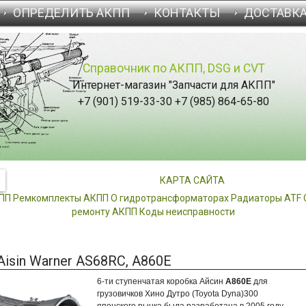
ОПРЕДЕЛИТЬ АКПП
КОНТАКТЫ
ДОСТАВК
Справочник по АКПП, DSG и CVT
Интернет-магазин "Запчасти для АКПП"
+7 (901) 519-33-30 +7 (985) 864-65-80
КАРТА САЙТА
КПП
Ремкомплекты АКПП
О гидротрансформаторах
Радиаторы ATF
ремонту АКПП
Коды неисправности
isin Warner AS68RC, A860E
6-ти ступенчатая
коробка Айсин
А860Е
для
грузовичков Хино Дутро (Toyota Dyna)300