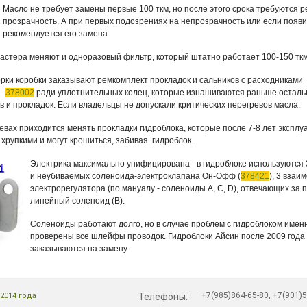
Масло не требует замены первые 100 ткм, но после этого срока требуются р
прозрачность. А при первых подозрениях на непрозрачность или если появ
рекомендуется его замена.
астера меняют и одноразовый фильтр, который штатно работает 100-150 ткм
рки коробки заказывают ремкомплект прокладок и сальников с расходниками
 -
378002
ради уплотнительных колец, которые изнашиваются раньше остал
в и прокладок. Если владельцы не допускали критических перегревов масла.
евах приходится менять прокладки гидроблока, которые после 7-8 лет эксплу
 хрупкими и могут крошиться, забивая гидроблок.
Электрика максимально унифицирована - в гидроблоке используются 
и неубиваемых соленоида-электроклапана Он-Офф (
378421
), 3 вза
электрорегулятора (по мануалу - соленоиды А, C, D), отвечающих за
линейный соленоид (B).
Соленоиды работают долго, но в случае проблем с гидроблоком именно
проверены все шлейфы проводок. Гидроблоки Айсин после 2009 года 
заказываются на замену.
+7(985)864-65-80, +7(901)5
2014 года
Телефоны: